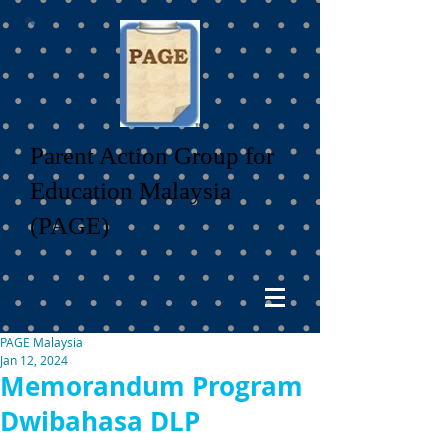
Parent Action Group for
Education Malaysia
(PAGE)
PAGE Malaysia
Jan 12, 2024
Memorandum Program
Dwibahasa DLP